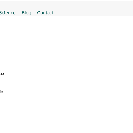
 Science
Blog
Contact
 et
m
ia
m