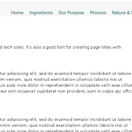
Home
Ingredients
Our Purpose
Process
Nature &
tech sites. It's also a good font for creating page titles with
ur adipiscing elit, sed do eiusmod tempor incididunt ut labore
 veniam, quis nostrud exercitation ullamco laboris nisi ut
 aute irure dolor in reprehenderit in voluptate velit esse cillu
teur sint occaecat cupidatat non proident, sunt in culpa qui offic
ur adipiscing elit, sed do eiusmod tempor incididunt ut labore
nim veniam, quis nostrud exercitation ullamco laboris nisi ut
 aute irure dolor in reprehenderit in voluptate velit esse cillu